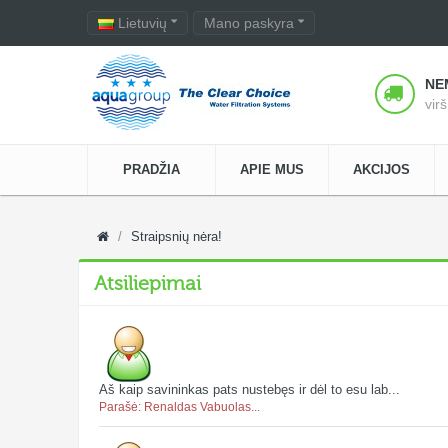
Lietuvių
Mano paskyra
NE
vir
PRADŽIA
APIE MUS
AKCIJOS
Straipsnių nėra!
Atsiliepimai
Aš kaip savininkas pats nustebęs ir dėl to esu lab...
Parašė: Renaldas Vabuolas...