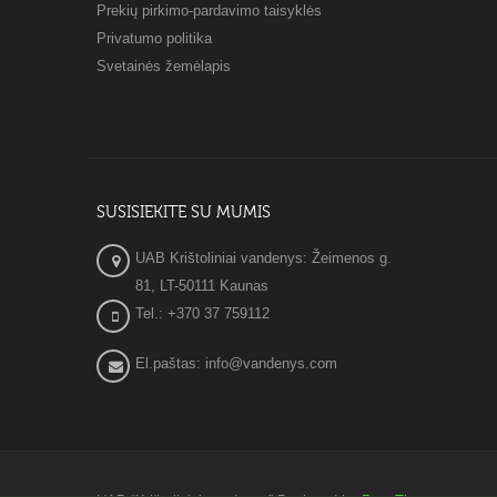
Prekių pirkimo-pardavimo taisyklės
Privatumo politika
Svetainės žemėlapis
SUSISIEKITE SU MUMIS
UAB Krištoliniai vandenys: Žeimenos g.
81, LT-50111 Kaunas
Tel.: +370 37 759112
El.paštas: info@vandenys.com