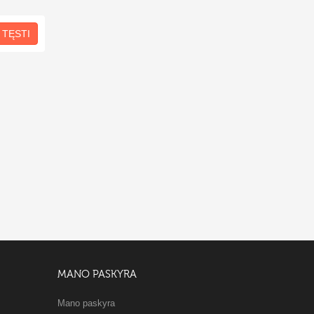
TĘSTI
MANO PASKYRA
Mano paskyra