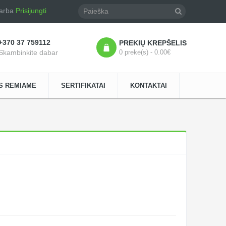
arba
Prisijungti
+370 37 759112
PREKIŲ KREPŠELIS
Skambinkite dabar
0 prekė(s) - 0.00€
S REMIAME
SERTIFIKATAI
KONTAKTAI