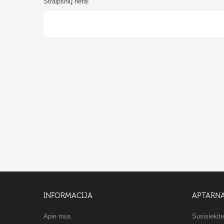
Straipsnių nėra!
INFORMACIJA
APTARN
Apie mus
Susisiekit