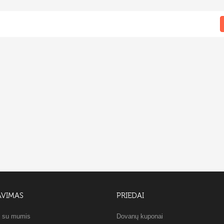
AVIMAS
PRIEDAI
e su mumis
Dovanų kuponai