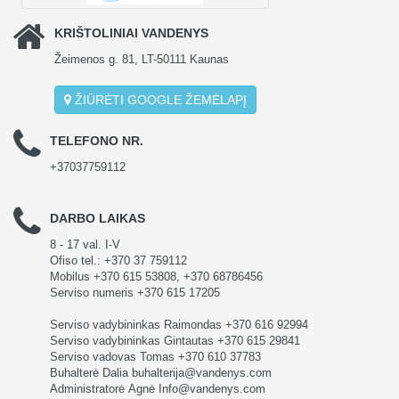
KRIŠTOLINIAI VANDENYS
Žeimenos g. 81, LT-50111 Kaunas
ŽIŪRĖTI GOOGLE ŽEMĖLAPĮ
TELEFONO NR.
+37037759112
DARBO LAIKAS
8 - 17 val. I-V
Ofiso tel.: +370 37 759112
Mobilus +370 615 53808, +370 68786456
Serviso numeris +370 615 17205
Serviso vadybininkas Raimondas +370 616 92994
Serviso vadybininkas Gintautas +370 615 29841
Serviso vadovas Tomas +370 610 37783
Buhalterė Dalia buhalterija@vandenys.com
Administratorė Agnė Info@vandenys.com