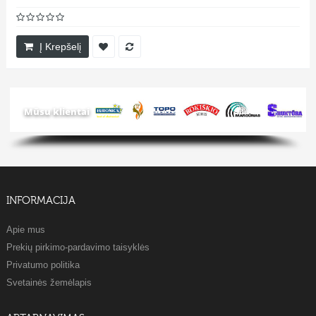
Į Krepšelį
Mūsu klientai
INFORMACIJA
Apie mus
Prekių pirkimo-pardavimo taisyklės
Privatumo politika
Svetainės žemėlapis