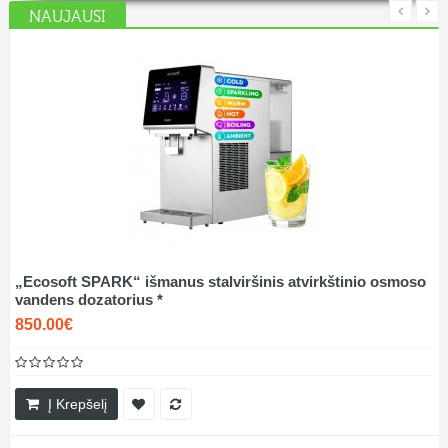
NAUJAUSI
„Ecosoft SPARK“ išmanus stalviršinis atvirkštinio osmoso
vandens dozatorius *
850.00€
Į Krepšelį