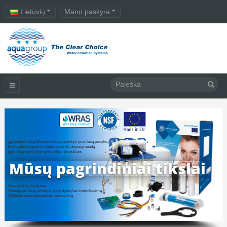
Lietuvių
Mano paskyra
Įgyvendinti Jūsų lūkesčius bei prisitaikyti prie Jūsų poreikių
Bendradarbiaujant su Jumis gauti tik abipusę naudą
Įgyti Jūsų pasitikėjimą Aquafilter produktais
Mūsų pagrindiniai tikslai
Išugdyti Jūsų lojalumą
Palengvinti Jūsų užsakymų vykdymą bei kontroliavimą
Padidinti savo kompanijos vertingumą