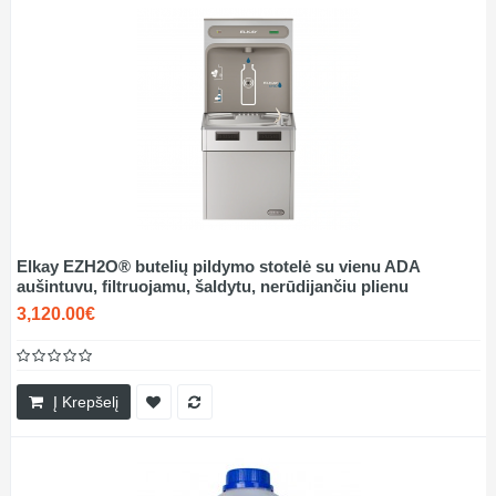
Elkay EZH2O® butelių pildymo stotelė su vienu ADA
aušintuvu, filtruojamu, šaldytu, nerūdijančiu plienu
3,120.00€
Į Krepšelį