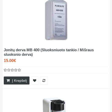
Jonitų derva MB 400 (Sluoksniuoto tankio / Mišraus
sluoksnio derva)
15.00€
Į Krepšelį