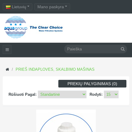
Lietuvių
Mano paskyra
PRIEŠ INDAPLOVES, SKALBIMO MAŠINAS
PREKIŲ PALYGINIMAS (0)
Rūšiuoti Pagal:
Rodyti: