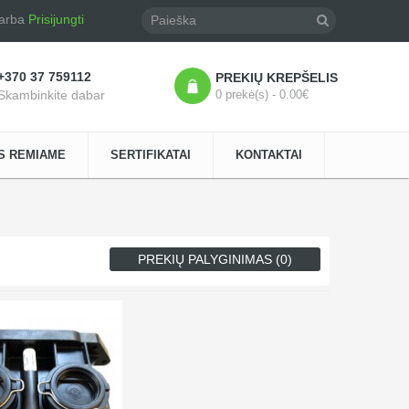
arba
Prisijungti
+370 37 759112
PREKIŲ KREPŠELIS
Skambinkite dabar
0 prekė(s) - 0.00€
S REMIAME
SERTIFIKATAI
KONTAKTAI
PREKIŲ PALYGINIMAS (0)