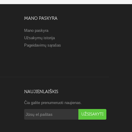
MANO PASKYRA
Mano paskyra
Užsakymų istorija
Pageidavimų sąrašas
NAUJIENLAIŠKIS
Čia galite prenumeruoti naujienas.
UŽSISAKYTI