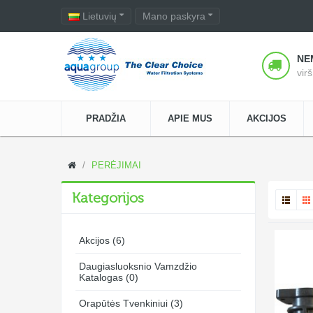
Lietuvių
Mano paskyra
NE
vir
PRADŽIA
APIE MUS
AKCIJOS
PERĖJIMAI
Kategorijos
Akcijos (6)
Daugiasluoksnio Vamzdžio
Katalogas (0)
Orapūtės Tvenkiniui (3)