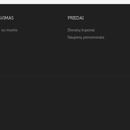
AVIMAS
PRIEDAI
e su mumis
Dovanų kuponai
Naujienų prenumerata