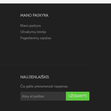
MANO PASKYRA
Mano paskyra
Užsakymų istorija
Pageidavimų sąrašas
NAUJIENLAIŠKIS
Čia galite prenumeruoti naujienas.
UŽSISAKYTI