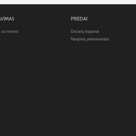
AVIMAS
PRIEDAI
e su mumis
Dovanų kuponai
Naujienų prenumerata