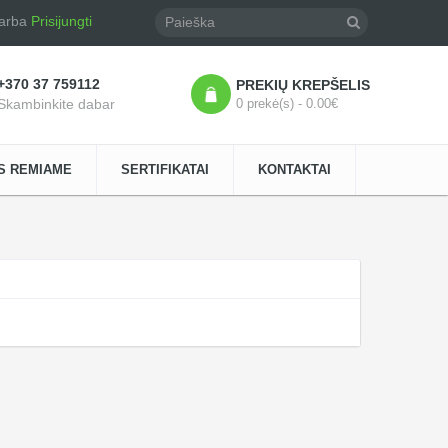
arba
Prisijungti
+370 37 759112
PREKIŲ KREPŠELIS
Skambinkite dabar
0 prekė(s) - 0.00€
S REMIAME
SERTIFIKATAI
KONTAKTAI