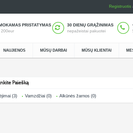
Registruotis
MOKAMAS PRISTATYMAS
30 DIENŲ GRĄŽINIMAS
š 200eur
nepažeistai pakuotei
NAUJIENOS
MŪSŲ DARBAI
MŪSŲ KLIENTAI
ME
linkite Paiešką
ėjimai (3)
Vamzdžiai (0)
Alkūnės žarnos (0)