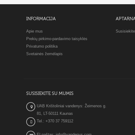
INFORMACIJA
APTARN
Apie mus
Susisiekit
Prekių pirkimo-pardavimo taisyklės
Privatumo politika
Svetainės žemėlapis
SUSISIEKITE SU MUMIS
UAB Krištoliniai vandenys: Žeimenos g.
81, LT-50111 Kaunas
Tel.: +370 37 759112
El.paštas: info@vandenys.com