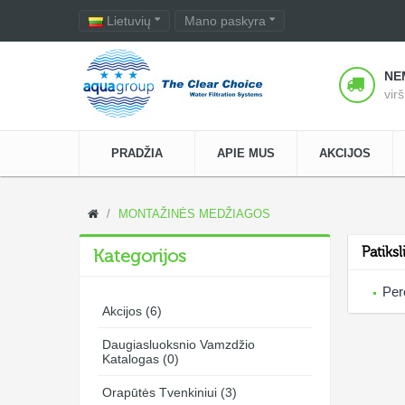
Lietuvių
Mano paskyra
NE
vir
PRADŽIA
APIE MUS
AKCIJOS
MONTAŽINĖS MEDŽIAGOS
Patiks
Kategorijos
Per
Akcijos (6)
Daugiasluoksnio Vamzdžio
Katalogas (0)
Orapūtės Tvenkiniui (3)