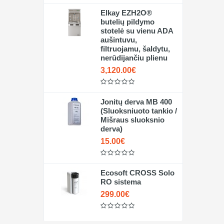
Elkay EZH2O®
butelių pildymo
stotelė su vienu ADA
aušintuvu,
filtruojamu, šaldytu,
nerūdijančiu plienu
3,120.00€
Jonitų derva MB 400
(Sluoksniuoto tankio /
Mišraus sluoksnio
derva)
15.00€
Ecosoft CROSS Solo
RO sistema
299.00€