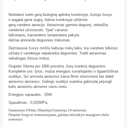
Norėdami turėti gerą biologinę aplinką tvenkinyje, kurioje žuvys
ir augalai gerai augtų, būtina tvenkinyje užtikrinti
gerą vandens aeracija. Aeravimas gamina deguonį, neleidžia
vandeniui užsistovėti
.
Ypač vasaros
laikotarpiu, kaivandens temperatūra pakyla,
dažnai atsiranda deguonies trūkumas.
Dažniausiai žuvys miršta šaltuoju metų laiku, kai vandnes telkinys
užšala ir vandenyje nepakanka deguonies. Todėl aeravimas
reikalingas ištisus metus.
Orapūtė Silenta pro 1800 prisotins Jūsų tvenkinį deguonimi.
Komplekte yra: tylus, mažai energijos suvartojantis ir ilgaamžiškas
siurblys, 5m armuota aeravimo žarna 8mm skersmens bei dideli
aeravimo akmenys. Galings siurblys suteikia galimybę prijungti
kelis aeravimo akmenis vienu metu.
Energijos sąnaudos - 25W;
Spaudimas - 0,025MPa;
Gamintojo (Velda, Olandija) Garantija 24 mėnesiai.
Orapūtė lengvai remontuojama, galima užsisakyti atsargines dalis
remontui.