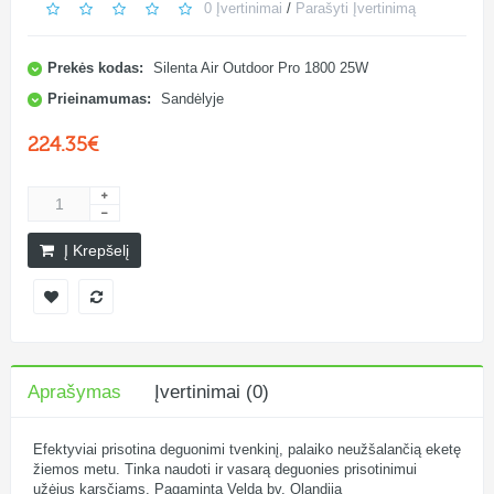
0 Įvertinimai
/
Parašyti Įvertinimą
Prekės kodas:
Silenta Air Outdoor Pro 1800 25W
Prieinamumas:
Sandėlyje
224.35€
Į Krepšelį
Aprašymas
Įvertinimai (0)
Efektyviai prisotina deguonimi tvenkinį, palaiko neužšalančią eketę
žiemos metu. Tinka naudoti ir vasarą deguonies prisotinimui
užėjus karsčiams. Pagaminta Velda bv. Olandija