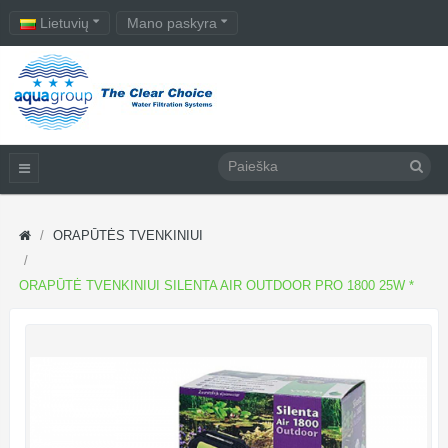
Lietuvių
Mano paskyra
ORAPŪTĖS TVENKINIUI
ORAPŪTĖ TVENKINIUI SILENTA AIR OUTDOOR PRO 1800 25W *