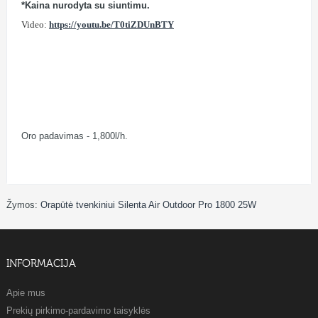
*Kaina nurodyta su siuntimu.
Video:
https://youtu.be/T0tiZDUnBTY
Oro padavimas - 1,800l/h.
Žymos:
Orapūtė tvenkiniui Silenta Air Outdoor Pro 1800 25W
INFORMACIJA
Apie mus
Prekių pirkimo-pardavimo taisyklės