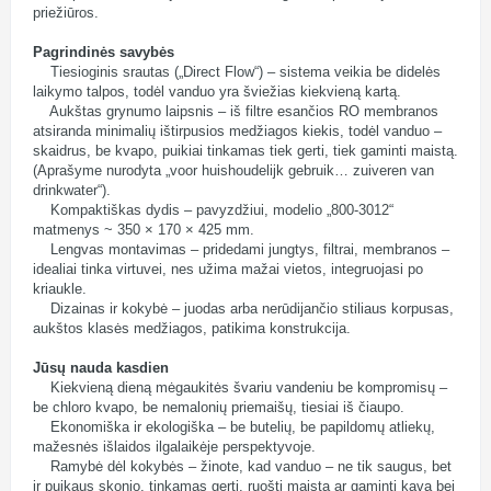
priežiūros.
Pagrindinės savybės
Tiesioginis srautas („Direct Flow“) – sistema veikia be didelės
laikymo talpos, todėl vanduo yra šviežias kiekvieną kartą.
Aukštas grynumo laipsnis – iš filtre esančios RO membranos
atsiranda minimalių ištirpusios medžiagos kiekis, todėl vanduo –
skaidrus, be kvapo, puikiai tinkamas tiek gerti, tiek gaminti maistą.
(Aprašyme nurodyta „voor huishoudelijk gebruik… zuiveren van
drinkwater“).
Kompaktiškas dydis – pavyzdžiui, modelio „800-3012“
matmenys ~ 350 × 170 × 425 mm.
Lengvas montavimas – pridedami jungtys, filtrai, membranos –
idealiai tinka virtuvei, nes užima mažai vietos, integruojasi po
kriaukle.
Dizainas ir kokybė – juodas arba nerūdijančio stiliaus korpusas,
aukštos klasės medžiagos, patikima konstrukcija.
Jūsų nauda kasdien
Kiekvieną dieną mėgaukitės švariu vandeniu be kompromisų –
be chloro kvapo, be nemalonių priemaišų, tiesiai iš čiaupo.
Ekonomiška ir ekologiška – be butelių, be papildomų atliekų,
mažesnės išlaidos ilgalaikėje perspektyvoje.
Ramybė dėl kokybės – žinote, kad vanduo – ne tik saugus, bet
ir puikaus skonio, tinkamas gerti, ruošti maistą ar gaminti kavą bei