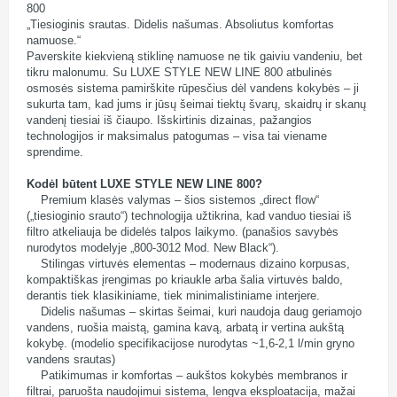
800
„Tiesioginis srautas. Didelis našumas. Absoliutus komfortas
namuose.“
Paverskite kiekvieną stiklinę namuose ne tik gaiviu vandeniu, bet
tikru malonumu. Su LUXE STYLE NEW LINE 800 atbulinės
osmosės sistema pamirškite rūpesčius dėl vandens kokybės – ji
sukurta tam, kad jums ir jūsų šeimai tiektų švarų, skaidrų ir skanų
vandenį tiesiai iš čiaupo. Išskirtinis dizainas, pažangios
technologijos ir maksimalus patogumas – visa tai viename
sprendime.
Kodėl būtent LUXE STYLE NEW LINE 800?
Premium klasės valymas – šios sistemos „direct flow“
(„tiesioginio srauto“) technologija užtikrina, kad vanduo tiesiai iš
filtro atkeliauja be didelės talpos laikymo. (panašios savybės
nurodytos modelyje „800-3012 Mod. New Black“).
Stilingas virtuvės elementas – modernaus dizaino korpusas,
kompaktiškas įrengimas po kriaukle arba šalia virtuvės baldo,
derantis tiek klasikiniame, tiek minimalistiniame interjere.
Didelis našumas – skirtas šeimai, kuri naudoja daug geriamojo
vandens, ruošia maistą, gamina kavą, arbatą ir vertina aukštą
kokybę. (modelio specifikacijose nurodytas ~1,6-2,1 l/min gryno
vandens srautas)
Patikimumas ir komfortas – aukštos kokybės membranos ir
filtrai, paruošta naudojimui sistema, lengva eksploatacija, mažai