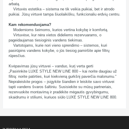
arbatą.
Virtuvės estetika – sistema ne tik veikia puikiai, bet ir atrodo
puikiai. Jūsų virtuvė tampa šiuolaikišku, funkcionaliu erdvių centru.
Kam rekomenduojama?
Modernioms šeimoms, kurios vertina kokybę ir komfortą.
Virtuvėse, kur nėra vietos dideliems rezervuarams, o
pageidaujamas tiesioginis vandens tiekimas.
Vartotojams, kurie nori vieno sprendimo – sistemos, kuri
pasirūpins vandens kokybe, o jūs tiesiog pamiršite apie filtrų
rūpesčius.
Kvėpavimas jūsų virtuvei – vanduo, kurį verta gerti
„Pasirinkite LUXE STYLE NEW LINE 800 – kai norite daugiau už
filtrą: norite patirties, kuri kiekvieną gurkšnį paverčia malonumu.“
Nepraleiskite progos – įsigykite šiandien ir leiskite savo virtuvei
tapti vandens švaros šaltiniu. Susisiekite su mūsų partneriais,
rezervuokite montavimą ir pradėkite mėgautis gyvybingumu,
skaidrumu ir stiliumi, kuriuos siūlo LUXE STYLE NEW LINE 800.