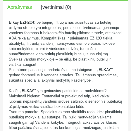
Aprašymas
Įvertinimai (0)
Elkay EZH2O®
be barjerų filtruojamas aušintuvas su butelių
pildymo stotele yra integruotas, prie sienos tvirtinamas geriamojo
vandens fontanas ir bekontakčio butelių pildymo stotelė, atitinkanti
ADA reikalavimus. Kompaktiškas ir prieinamas EZH2O tiekia
atšaldytą, filtruotą vandenį intensyvaus eismo vietose, tokiose
kaip mokyklos, biurai ir viešosios erdvės, tuo pačiu
sumažindamas vienkartinių plastikinių butelių sunaudojimą.
Sveikas vanduo mokykloje – be eilių, be plastikinių butelių ir
visiškai saugiai!
Pristatome pasaulinį standartą švietimo įstaigose –
„ELKAY“
gėrimo fontanėlius ir vandens stoteles. Tai išmanus sprendimas,
sukurtas specialiai aktyviai mokyklų kasdienybei.
Kodėl
„ELKAY“
yra geriausias pasirinkimas mokykloms?
Maksimali higiena: Fontanėliai suprojektuoti taip, kad vaikai
lūpomis nepasiektų vandens srovės šaltinio, o sensorinis buteliukų
užpildymas veikia visiškai bekontakčiu būdu.
Tvarumo pamoka: Specialus ekrano skaitiklis rodo, kiek plastikinių
buteliukų mokykla jau sutaupė. Tai puiki motyvacija vaikams
saugoti gamtą! Vandens kokybė: Integruoti aukščiausios klasės
filtrai pašalina šviną bei kitas kenksmingas medžiagas, palikdami