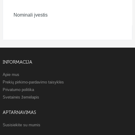
Nominali įvestis
INFORMACIJA
Apie mus
Prekių pirkimo-pardavimo taisyklės
Privatumo politika
Svetainės žemėlapis
APTARNAVIMAS
Susisiekite su mumis