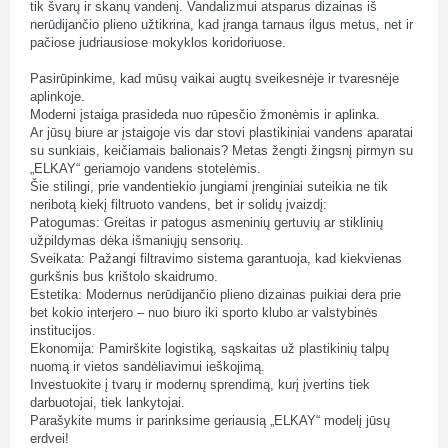
tik švarų ir skanų vandenį. Vandalizmui atsparus dizainas iš
nerūdijančio plieno užtikrina, kad įranga tarnaus ilgus metus, net ir
pačiose judriausiose mokyklos koridoriuose.
Pasirūpinkime, kad mūsų vaikai augtų sveikesnėje ir tvaresnėje
aplinkoje.
Moderni įstaiga prasideda nuo rūpesčio žmonėmis ir aplinka.
Ar jūsų biure ar įstaigoje vis dar stovi plastikiniai vandens aparatai
su sunkiais, keičiamais balionais? Metas žengti žingsnį pirmyn su
„ELKAY“ geriamojo vandens stotelėmis.
Šie stilingi, prie vandentiekio jungiami įrenginiai suteikia ne tik
neribotą kiekį filtruoto vandens, bet ir solidų įvaizdį:
Patogumas: Greitas ir patogus asmeninių gertuvių ar stiklinių
užpildymas dėka išmaniųjų sensorių.
Sveikata: Pažangi filtravimo sistema garantuoja, kad kiekvienas
gurkšnis bus krištolo skaidrumo.
Estetika: Modernus nerūdijančio plieno dizainas puikiai dera prie
bet kokio interjero – nuo biuro iki sporto klubo ar valstybinės
institucijos.
Ekonomija: Pamirškite logistiką, sąskaitas už plastikinių talpų
nuomą ir vietos sandėliavimui ieškojimą.
Investuokite į tvarų ir modernų sprendimą, kurį įvertins tiek
darbuotojai, tiek lankytojai.
Parašykite mums ir parinksime geriausią „ELKAY“ modelį jūsų
erdvei!