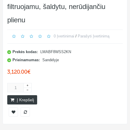
filtruojamu, šaldytu, nerūdijančiu
plienu
0 Įvertinimai
/
Parašyti Įvertinimą
Prekės kodas:
LMABF8WSS2KN
Prieinamumas:
Sandėlyje
3,120.00€
Į Krepšelį