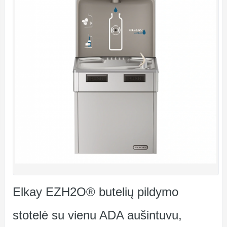
Elkay EZH2O® butelių pildymo
stotelė su vienu ADA aušintuvu,