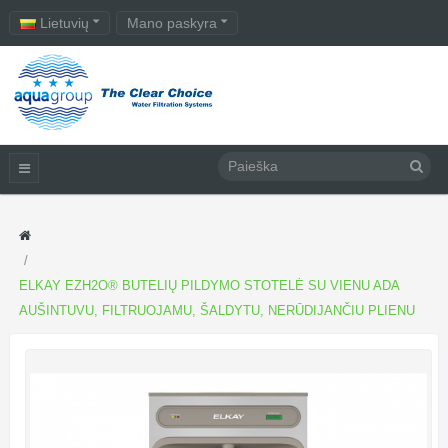
Lietuvių
Mano paskyra
ELKAY EZH2O® BUTELIŲ PILDYMO STOTELĖ SU VIENU ADA
AUŠINTUVU, FILTRUOJAMU, ŠALDYTU, NERŪDIJANČIU PLIENU