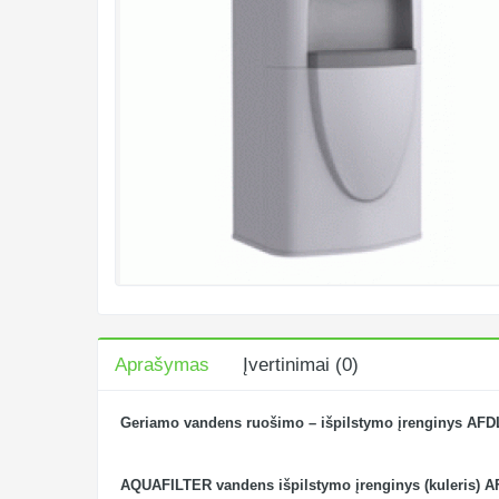
Aprašymas
Įvertinimai (0)
Geriamo vandens ruošimo – išpilstymo įrenginys AFD
AQUAFILTER vandens išpilstymo įrenginys (kuleris) AF