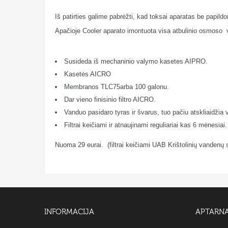
Iš patirties galime pabrėžti, kad toksai aparatas be papild
Apačioje Cooler aparato imontuota visa atbulinio osmoso v
Susideda iš mechaninio valymo kasetes AIPRO.
Kasetės AICRO
Membranos TLC75arba 100 galonu.
Dar vieno finisinio filtro AICRO.
Vanduo pasidaro tyras ir švarus, tuo pačiu atskliaidži
Filtrai keičiami ir atnaujinami reguliariai kas 6 mėnesiai.
Nuoma 29 eurai. (filtrai keičiami UAB Krištolinių vandenų 
INFORMACIJA
APTARN