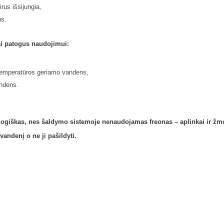
us išsijungia,
ns.
ai patogus naudojimui:
 temperatūros geriamo vandens,
andens.
ologiškas, nes šaldymo sistemoje nenaudojamas freonas – aplinkai ir
 vandenį o ne ji pašildyti.