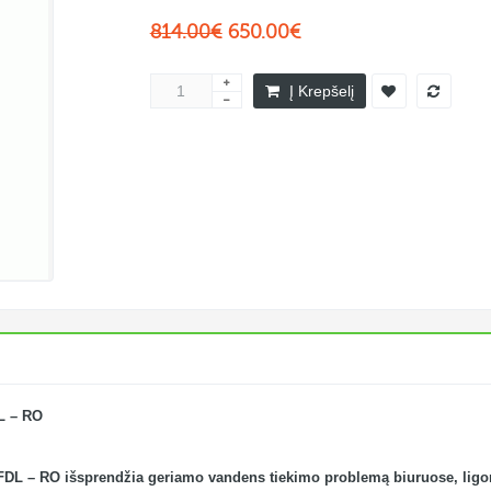
814.00€
650.00€
Į Krepšelį
L – RO
DL – RO išsprendžia geriamo vandens tiekimo problemą biuruose, ligoni