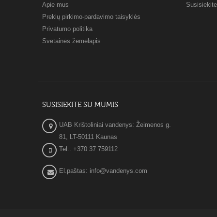
Apie mus
Susisiekit
Prekių pirkimo-pardavimo taisyklės
Privatumo politika
Svetainės žemėlapis
SUSISIEKITE SU MUMIS
UAB Krištoliniai vandenys: Žeimenos g.
81, LT-50111 Kaunas
Tel.: +370 37 759112
El.paštas: info@vandenys.com