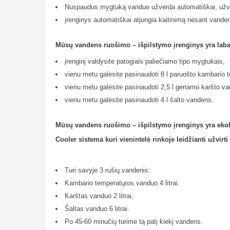
Nuspaudus mygtuką vanduo užverda automatiškai, užvir
įrenginys automatiškai atjungia kaitinimą nesant vande
Mūsų vandens ruošimo – išpilstymo įrenginys yra lab
įrenginį valdysite patogiais paliečiamo tipo mygtukais,
vienu metu galėsite pasinaudoti 8 l paruošto kambario
vienu metu galėsite pasinaudoti 2,5 l geriamo karšto v
vienu metu galėsite pasinaudoti 4 l šalto vandens.
Mūsų vandens ruošimo – išpilstymo įrenginys yra ek
Cooler sistema kuri vienintelė rinkoje leidžianti užvirti
Turi savyje 3 rušių vandenis:
Kambario temperatųros vanduo 4 litrai.
Karštas vanduo 2 litrai,
Šaltas vanduo 6 litrai.
Po 45-60 minučių turime tą patį kiekį vandens.