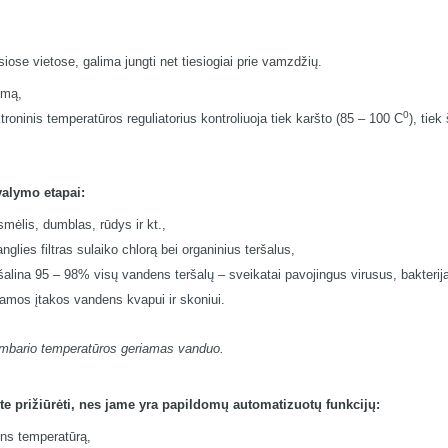
se vietose, galima jungti net tiesiogiai prie vamzdžių.
imą,
0
troninis temperatūros reguliatorius kontroliuoja tiek karšto (85 – 100 C
), tiek
valymo etapai:
ėlis, dumblas, rūdys ir kt.,
lies filtras sulaiko chlorą bei organinius teršalus,
ina 95 – 98% visų vandens teršalų – sveikatai pavojingus virusus, bakterijas
iamos įtakos vandens kvapui ir skoniui.
ambario temperatūros geriamas vanduo.
e prižiūrėti, nes jame yra papildomų automatizuotų funkcijų:
ens temperatūrą,