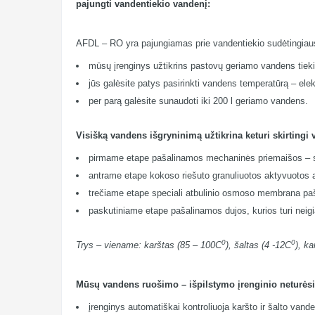
pajungti vandentiekio vandenį:
AFDL – RO yra pajungiamas prie vandentiekio sudėtingiausio
mūsų įrenginys užtikrins pastovų geriamo vandens tiek
jūs galėsite patys pasirinkti vandens temperatūrą – elek
per parą galėsite sunaudoti iki 200 l geriamo vandens.
Visišką vandens išgryninimą užtikrina keturi skirtingi 
pirmame etape pašalinamos mechaninės priemaišos – sm
antrame etape kokoso riešuto granuliuotos aktyvuotos ang
trečiame etape speciali atbulinio osmoso membrana pašal
paskutiniame etape pašalinamos dujos, kurios turi neig
0
0
Trys – viename: karštas (85 – 100C
), šaltas (4 -12C
), k
Mūsų vandens ruošimo – išpilstymo įrenginio neturėsit
įrenginys automatiškai kontroliuoja karšto ir šalto vand