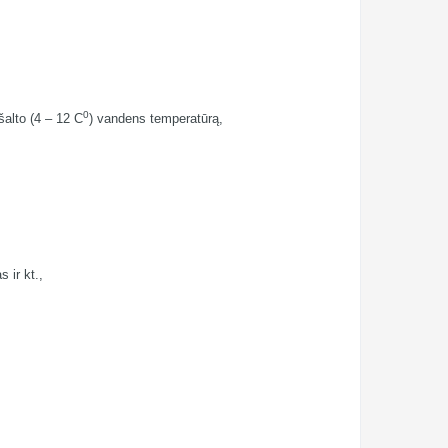
0
 šalto (4 – 12 C
) vandens temperatūrą,
 ir kt.,