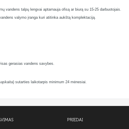
omų vandens talpų lengvai aptarnauja ofisą ar biurą su 15-25 darbuotojais.
andens valymo įranga kuri atitinka aukštą komplektaciją.
a visas gerasias vandens savybes.
sąskaita) sutarties laikotarpis minimum 24 mėnesiai.
AVIMAS
PRIEDAI