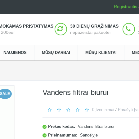
Registruotis
MOKAMAS PRISTATYMAS
30 DIENŲ GRĄŽINIMAS
š 200eur
nepažeistai pakuotei
NAUJIENOS
MŪSŲ DARBAI
MŪSŲ KLIENTAI
ME
Vandens filtrai biurui
SALE
0 Įvertinimai
/
Parašyti Įv
Prekės kodas:
Vandens filtrai biurui
Prieinamumas:
Sandėlyje