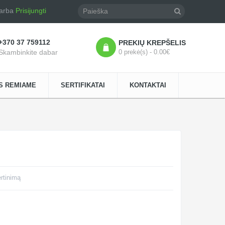
arba
Prisijungti
+370 37 759112
PREKIŲ KREPŠELIS
Skambinkite dabar
0 prekė(s) - 0.00€
S REMIAME
SERTIFIKATAI
KONTAKTAI
ertinimą