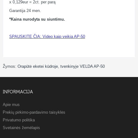
x 0,129eur = 2ct. per parą
Garantija 24 men.
*Kaina nurodyta su siuntimu.
SPAUSKITE ČIA: Video kaip veikia AP-50
Žymos:
Orapūtė eketei kūdroje
,
tvenkinyje VELDA AP-50
INFORMACIJA
Apie mus
Prekių pirkimo-pardavimo taisyklės
Privatumo politika
Svetainės žemėlapis