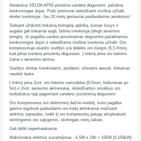
Aeratorius VELDA AP50 prisotina vandenį deguonimi, pašalina
kenksmingas dujas. Puiki priemonė neleidžianti visiškai užšalti
eketei tvenkinyje. Jau 10 metų geriausiai parduodamas aeratorius!
Siekiant užtikrinti tinkamą biologinę aplinką, kurioje žuvys ir
augalai gali tinkamai augti, būtina tvenkinyje įdiegti aeravimo
įrenginį. Jo pagalba vanduo prisotinamas deguonimi,pašalinamos
kenksmingos dujos ir neleidžiama visiškai tvenkiniu užšalti. Oro
kompresoriuje esantis siurblys yra didelės oro išeigos (5,5 l/min),
kad pilnai tvenkinį prisotintų deguonies. Į rinkinį įeina oro tiekimo
žarna ir aeravimo akmuo.
Siurblys skirtas tvenkiniams, prūdams, ežerams aeruoti, tinkamas
naudoti lauke.
Į rinkinį įeina 2vnt. oro tiekimo vamzdeliai (D-5mm, kiekvienas po
5m) ir 2vnt. aeravimo akmenukai, skleidžiantys smulkius oro
burbuliukus taip pagerinant vandens įsisotinimą deguonimi.
Oro kompresorius turi elektroninį dažnio keitiklį, kurio pagalba
galima reguliuoti paduodamo oro kiekį atitinkamai mažinant
elektros sąnaudas, todėl šį oro kompresorių patogu eksploatuoti
skirtingomis oro sąlygomis, skirtingais metų laikais.
Gali dirbti nepertraukiamai.
Maksimalus elektros suvartojimas - 6,5W x 24h = 156W (0,156kW)