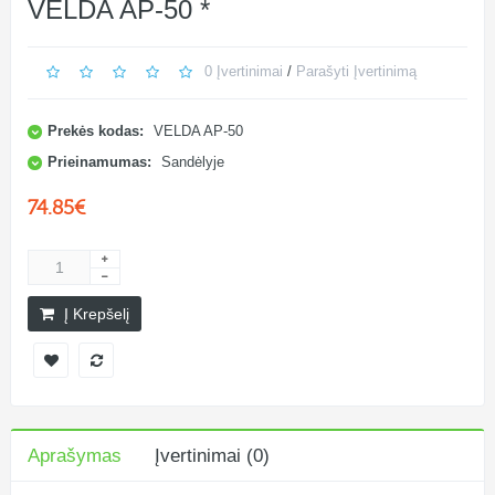
VELDA AP-50 *
0 Įvertinimai
/
Parašyti Įvertinimą
Prekės kodas:
VELDA AP-50
Prieinamumas:
Sandėlyje
74.85€
Į Krepšelį
Aprašymas
Įvertinimai (0)